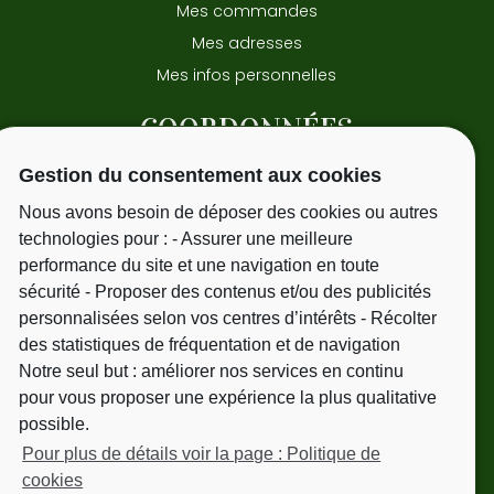
Mes commandes
Mes adresses
Mes infos personnelles
COORDONNÉES
Gestion du consentement aux cookies
15 avenue Pasteur
31220 - Cazeres
Nous avons besoin de déposer des cookies ou autres
Tél.
06 09 51 25 41
technologies pour : - Assurer une meilleure
performance du site et une navigation en toute
sécurité - Proposer des contenus et/ou des publicités
personnalisées selon vos centres d’intérêts - Récolter
NEWSLETTER
des statistiques de fréquentation et de navigation
Notre seul but : améliorer nos services en continu
Votre adresse de messagerie est uniquement
pour vous proposer une expérience la plus qualitative
utilisée pour vous envoyer les mailings. Vous
possible.
pouvez à tout moment utiliser le lien de
Pour plus de détails voir la page : Politique de
désabonnement intégré dans les mailings.
cookies
Pour en savoir plus, consultez nos mentions