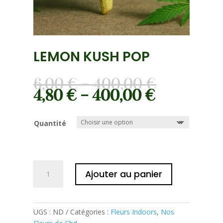
LEMON KUSH POP
6,00
€
–
400,00
€
4,80
€
–
400,00
€
Quantité
quantité
Ajouter au panier
de
Lemon
Kush
Pop
UGS :
ND
Catégories :
Fleurs Indoors
,
Nos