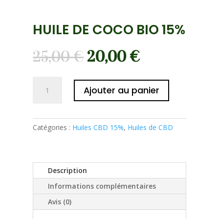
HUILE DE COCO BIO 15%
25,00
€
20,00
€
quantité
Ajouter au panier
de
HUILE
DE
COCO
Catégories :
Huiles CBD 15%
,
Huiles de CBD
BIO
15%
Description
Informations complémentaires
Avis (0)