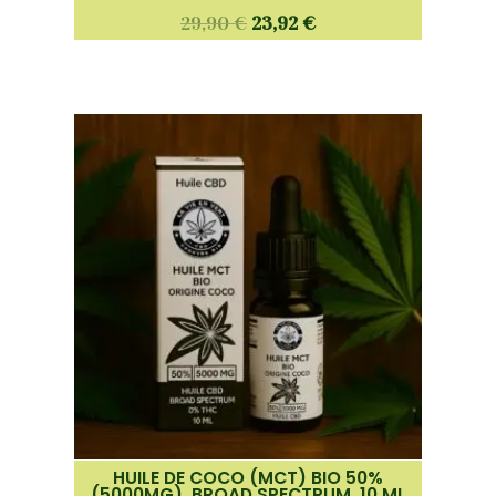
29,90
€
23,92
€
HUILE DE COCO (MCT) BIO 50%
(5000MG), BROAD SPECTRUM, 10 ML