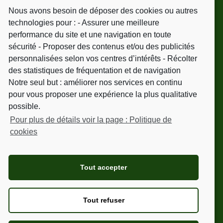
31220 - Cazeres
Nous avons besoin de déposer des cookies ou autres
Tél.
06 09 51 25 41
technologies pour : - Assurer une meilleure
performance du site et une navigation en toute
sécurité - Proposer des contenus et/ou des publicités
personnalisées selon vos centres d’intérêts - Récolter
NEWSLETTER
des statistiques de fréquentation et de navigation
Notre seul but : améliorer nos services en continu
Votre adresse de messagerie est uniquement
pour vous proposer une expérience la plus qualitative
utilisée pour vous envoyer les mailings. Vous
possible.
pouvez à tout moment utiliser le lien de
Pour plus de détails voir la page : Politique de
désabonnement intégré dans les mailings.
cookies
Pour en savoir plus, consultez nos mentions
légales.
Tout accepter
Tout refuser