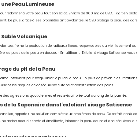
r une Peau Lumineuse
pour redonner à votre peau tout son éclat. Enrichi de 300 mg de CBD, il agit en prof
 teint. De plus, grâce à ses propriétés antioxydantes, le CBD protège la peau des agr
u Sable Volcanique
dantes, freine la production de radicaux libres, responsables du vieillissement cu
ère les pores de la peau en douceur. En utilisant l'Exfoliant visage Satisense, vous
rage du pH de la Peau
anama intervient pour rééquilibrer le pH de la peau. En plus de prévenir les irritation
duisant les risques de déséquilibre cutané et d'obstruction des pores.
 des agressions quotidiennes et reste équilibrée tout au long de la journée.
s de la Saponaire dans l'exfoliant visage Satisense
onnelles, apporte une solution complète aux problèmes de peau. De ce fait, acné, e
ne action adoucissante et émolliente, laissant la peau douce et apaisée. Avec la s