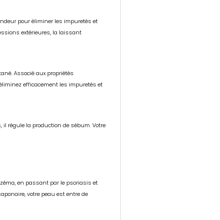
ondeur pour éliminer les impuretés et
essions extérieures, la laissant
tané. Associé aux propriétés
 éliminez efficacement les impuretés et
s, il régule la production de sébum. Votre
czéma, en passant par le psoriasis et
aponaire, votre peau est entre de