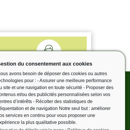
estion du consentement aux cookies
100% à votre écoute
ous avons besoin de déposer des cookies ou autres
support en Français
echnologies pour : - Assurer une meilleure performance
et en anglais
u site et une navigation en toute sécurité - Proposer des
ontenus et/ou des publicités personnalisées selon vos
entres d’intérêts - Récolter des statistiques de
réquentation et de navigation Notre seul but : améliorer
os services en continu pour vous proposer une
erie est uniquement utilisée pour vous envoyer les
xpérience la plus qualitative possible.
à tout moment utiliser le lien de désabonnement intégré