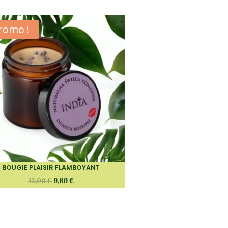
romo !
BOUGIE PLAISIR FLAMBOYANT
12,00
€
9,60
€