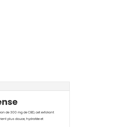
sense
ion de 300 mg de CBD, cet exfoliant
ient plus douce, hydratée et