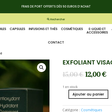
FRAIS DE PORT OFFERTS DÈS 50 EUROS D’ACHAT
Rechercher
ILES
CAPSULES
INFUSIONS ET THÉS
COSMÉTIQUES
E-LIQUID ET
ACCESSOIRES
CONTACT
se
EXFOLIANT VISA
15,00
€
12,00
€
1 en stock
Ajouter au panier
quantité
de
Exfoliant
Catégorie :
Cosmétiques