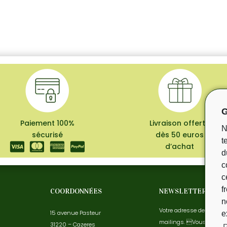
G
Paiement 100%
Livraison offerte
N
sécurisé
dès 50 euros
t
d’achat
d
c
c
f
COORDONNÉES
NEWSLETTER
n
Votre adresse de messag
15 avenue Pasteur
e
mailings. Vous pouvez 
31220 – Cazeres