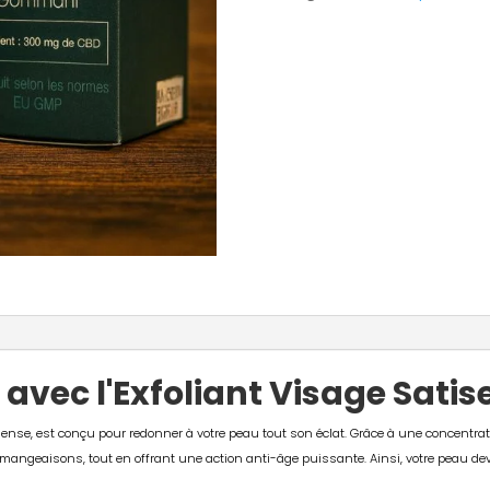
visage
Satisense
t avec l'Exfoliant Visage Sati
sense, est conçu pour redonner à votre peau tout son éclat. Grâce à une concentrat
émangeaisons, tout en offrant une action anti-âge puissante. Ainsi, votre peau dev