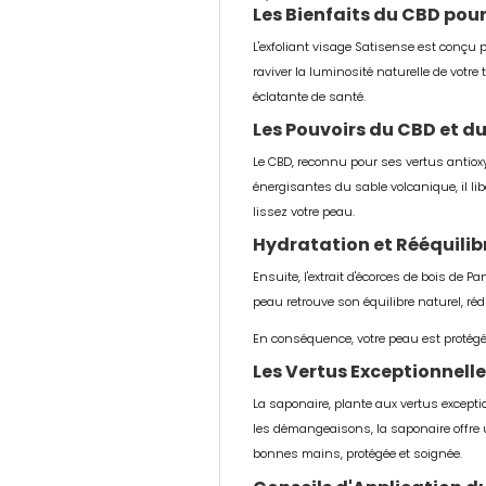
Les Bienfaits du CBD pou
L'exfoliant visage Satisense est conçu 
raviver la luminosité naturelle de votre
éclatante de santé.
Les Pouvoirs du CBD et d
Le CBD, reconnu pour ses vertus antioxy
énergisantes du sable volcanique, il lib
lissez votre peau.
Hydratation et Rééquilib
Ensuite, l'extrait d'écorces de bois de P
peau retrouve son équilibre naturel, ré
En conséquence, votre peau est protégée
Les Vertus Exceptionnelle
La saponaire, plante aux vertus excepti
les démangeaisons, la saponaire offre u
bonnes mains, protégée et soignée.