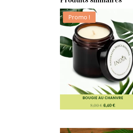
Promo !
BOUGIE AU CHANVRE
8,00
€
6,40
€