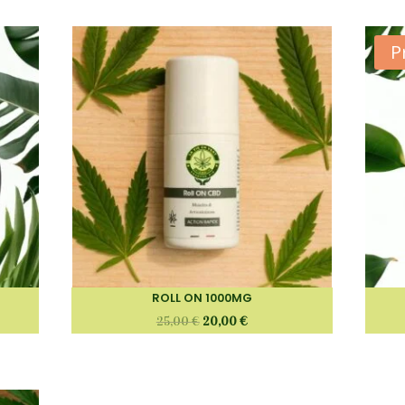
P
ROLL ON 1000MG
25,00
€
20,00
€