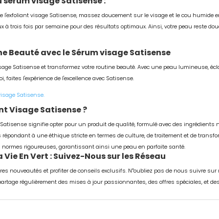
u sérum visage Satisense :
 de l'exfoliant visage Satisense, massez doucement sur le visage et le cou humide
 à trois fois par semaine pour des résultats optimaux. Ainsi, votre peau reste douce
e Beauté avec le Sérum visage Satisense
isage Satisense et transformez votre routine beauté. Avec une peau lumineuse, écla
, faites l'expérience de l'excellence avec Satisense.
visage Satisense.
ant Visage Satisense ?
e Satisense signifie opter pour un produit de qualité, formulé avec des ingrédients 
 répondant à une éthique stricte en termes de culture, de traitement et de transfor
es normes rigoureuses, garantissant ainsi une peau en parfaite santé.
Vie En Vert : Suivez-Nous sur les Réseau
res nouveautés et profiter de conseils exclusifs. N
'
oubliez pas de nous suivre sur 
t partage régulièrement des mises à jour passionnantes, des offres spéciales, et d