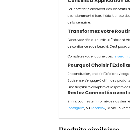
Conseils d'Application d
Pour profiter pleinement des bienfaits
abondamment à l'eau tiède. Utilisez deux
de la semaine.
Transformez votre Routin
Découvrez dès aujourd'hui l'Exfoliant V
de confiance et de beauté. C'est pourquoi
Completez votre routine avec
le serum 
Pourquoi Choisir l'Exfoli
En conclusion, choisir l'Exfoliant visag
Satisense s'engage à offrir des produits
une traçabilité complète et respecte d
Restez Connectés avec La 
Enfin, pour rester informé de nos derniè
Instagram
, ou
Facebook
, La Vie En Ver
Produits similaires