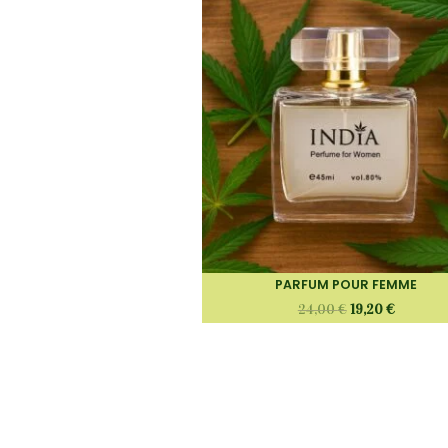
PARFUM POUR FEMME
24,00
€
19,20
€