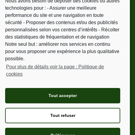
Nous avons besoin de déposer des cookies ou autres
Tél.
06 09 51 25 41
technologies pour : - Assurer une meilleure
performance du site et une navigation en toute
sécurité - Proposer des contenus et/ou des publicités
personnalisées selon vos centres d’intérêts - Récolter
NEWSLETTER
des statistiques de fréquentation et de navigation
Notre seul but : améliorer nos services en continu
Votre adresse de messagerie est uniquement
pour vous proposer une expérience la plus qualitative
utilisée pour vous envoyer les mailings. Vous
possible.
pouvez à tout moment utiliser le lien de
Pour plus de détails voir la page : Politique de
désabonnement intégré dans les mailings.
cookies
Pour en savoir plus, consultez nos mentions
légales.
Tout accepter
Tout refuser