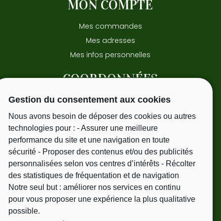
MON COMPTE
Mes commandes
Mes adresses
Mes infos personnelles
COORDONNÉES
Gestion du consentement aux cookies
15 avenue Pasteur
31220 - Cazeres
Nous avons besoin de déposer des cookies ou autres
Tél.
06 09 51 25 41
technologies pour : - Assurer une meilleure
performance du site et une navigation en toute
sécurité - Proposer des contenus et/ou des publicités
personnalisées selon vos centres d’intérêts - Récolter
NEWSLETTER
des statistiques de fréquentation et de navigation
Notre seul but : améliorer nos services en continu
Votre adresse de messagerie est uniquement
pour vous proposer une expérience la plus qualitative
utilisée pour vous envoyer les mailings. Vous
possible.
pouvez à tout moment utiliser le lien de