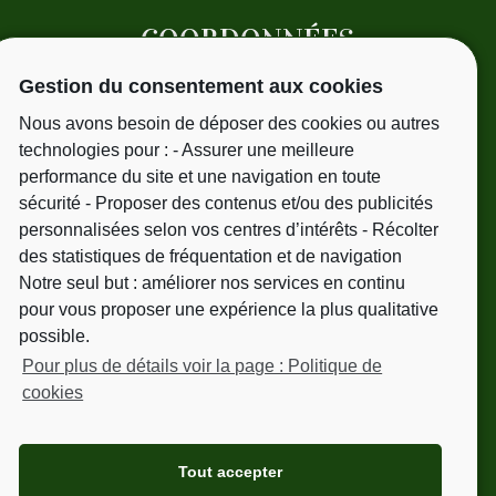
COORDONNÉES
Gestion du consentement aux cookies
15 avenue Pasteur
31220 - Cazeres
Nous avons besoin de déposer des cookies ou autres
Tél.
06 09 51 25 41
technologies pour : - Assurer une meilleure
performance du site et une navigation en toute
sécurité - Proposer des contenus et/ou des publicités
personnalisées selon vos centres d’intérêts - Récolter
NEWSLETTER
des statistiques de fréquentation et de navigation
Notre seul but : améliorer nos services en continu
Votre adresse de messagerie est uniquement
pour vous proposer une expérience la plus qualitative
utilisée pour vous envoyer les mailings. Vous
possible.
pouvez à tout moment utiliser le lien de
Pour plus de détails voir la page : Politique de
désabonnement intégré dans les mailings.
cookies
Pour en savoir plus, consultez nos mentions
légales.
Tout accepter