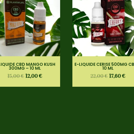
LIQUIDE CBD MANGO KUSH
E-LIQUIDE CERISE 500MG C
300MG – 10 ML
10 ML
15,00
€
12,00
€
22,00
€
17,60
€