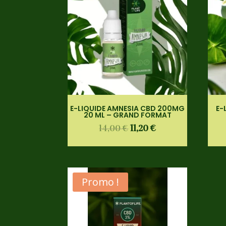
E-LIQUIDE AMNESIA CBD 200MG
E-
20 ML – GRAND FORMAT
14,00
€
11,20
€
Promo !