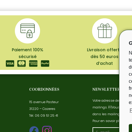
G
Paiement 100%
Livraison offerte
N
sécurisé
dès 50 euros
t
d’achat
d
c
c
f
COORDONNÉES
NEWSLETTER
n
Votre adresse de messag
15 avenue Pasteur
e
mailings. Vous pouvez 
31220 – Cazeres
P
dans les mailings.
Tél.
06 09 51 25 41
Pour en savoir plus, con