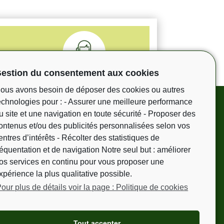
estion du consentement aux cookies
100% à votre écoute
ous avons besoin de déposer des cookies ou autres
support en Français
echnologies pour : - Assurer une meilleure performance
et en anglais
u site et une navigation en toute sécurité - Proposer des
ontenus et/ou des publicités personnalisées selon vos
entres d’intérêts - Récolter des statistiques de
réquentation et de navigation Notre seul but : améliorer
os services en continu pour vous proposer une
erie est uniquement utilisée pour vous envoyer les
xpérience la plus qualitative possible.
à tout moment utiliser le lien de désabonnement intégré
our plus de détails voir la page : Politique de cookies
sultez nos mentions légales.
Tout accepter