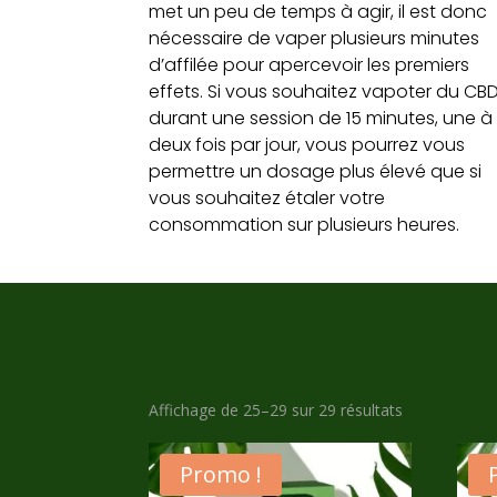
met un peu de temps à agir, il est donc
nécessaire de vaper plusieurs minutes
d’affilée pour apercevoir les premiers
effets. Si vous souhaitez vapoter du CB
durant une session de 15 minutes, une à
deux fois par jour, vous pourrez vous
permettre un dosage plus élevé que si
vous souhaitez étaler votre
consommation sur plusieurs heures.
Trié
Affichage de 25–29 sur 29 résultats
par
prix
Promo !
croissant