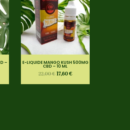
BD –
E-LIQUIDE MANGO KUSH 500MG
CBD – 10 ML
22,00
€
17,60
€