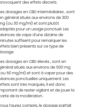
provoquent des effets discrets.
Les dosages en CBD intermédiaires , sont
en général situés aux environs de 300
mg (ou 30 mg/ml) et sont plutôt
adaptés pour un usage ponctuel. Les
séances de vape d’une dizaine de
minutes suffisent pour remarquer les
effets bien présents sur ce type de
dosage.
Les dosages en CBD élevés , sont en
général situés aux environs de 500 mg
(ou 50 mg/ml) et sont à vaper pour des
séances ponctuelles uniquement. Les
effets sont très marqués, il est donc
important de rester vigilant et de jouer la
carte de la modération.
Vous l’aurez compris, le dosage parfait