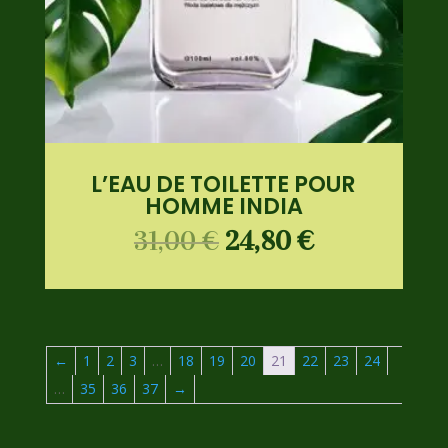
L’EAU DE TOILETTE POUR
HOMME INDIA
31,00
€
24,80
€
←
1
2
3
…
18
19
20
21
22
23
24
…
35
36
37
→