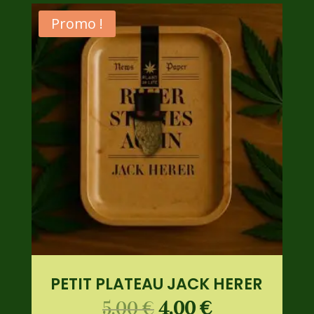
croissant
Promo !
PETIT PLATEAU JACK HERER
5,00
€
4,00
€