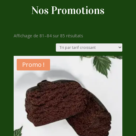
Nos Promotions
Trié
Affichage de 81–84 sur 85 résultats
par
prix
croissant
Promo !