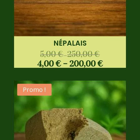
NÉPALAIS
5,00
€
250,00
€
–
4,00
€
–
200,00
€
Promo !